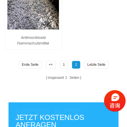
Antimontrioxid
Flammschutzmittel
Masterbatch pp80
Erste Seite
<<
1
2
Letzte Seite
insgesamt
2
Seiten
JETZT KOSTENLOS
ANFRAGEN