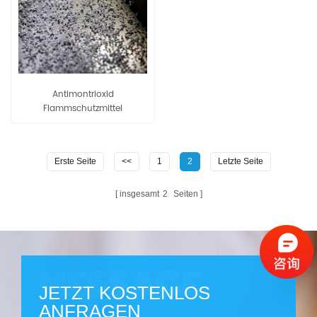
Antimontrioxid
Flammschutzmittel
Masterbatch pp80
Erste Seite
<<
1
2
Letzte Seite
insgesamt
2
Seiten
JETZT KOSTENLOS
ANFRAGEN