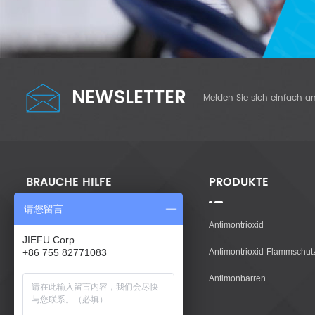
NEWSLETTER
Melden Sie sich einfach a
BRAUCHE HILFE
PRODUKTE
请您留言
Zuhause
Antimontrioxid
JIEFU Corp.
Produkte
Antimontrioxid-Flammschut
+86 755 82771083
Über Uns
Antimonbarren
Kontaktiere Uns