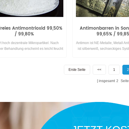
reies Antimontrioxid 99,50%
Antimonbarren in So
/ 99,80%
99,65% / 99,8
rt hoch dezentrale Mikropartikel. Nach
Antimon ist NE-Metalle, Metall A
r Behandlung erscheint es leicht feucht
ist silberweiß, sechseckiges Syst
berfläche von Antimontrioxid-Partikeln,
leicht zu schleifen, keine Duktilität
die menschliche Gesundheit vermieden
Luft oder Sauerstoff bei Raum
rch Flugstaub geschädigt und erzielen
reagieren und in Wasser unlöslich
Erste Seite
<<
1
2
ne wirksame Flammhemmung und
Allgemeinen nicht mit Säure
Plastifizierung.
Antimonbarren der speziellen Gr
insgesamt
2
Seite
in 15kgs pro