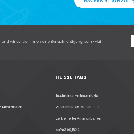
NACHRICHT SENDEN
n und wir senden Ihnen eine Benachrichtigung per E-Mail.
HEISSE TAGS
hochreines Antimontrioxid
z-Masterbatch
Antimontrioxid-Masterbatch
zerkleinerter Antimonbarren
sb2o3 99,50%