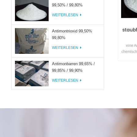
99,50% / 99,80%
WEITERLESEN
staubf
Antimontrioxid 99,50%
99,80%
eine A
WEITERLESEN
chemische
an die O
Antimonbarren 99,65% /
wodurch 
wird du
99,85% / 99,90%
ei
WEITERLESEN