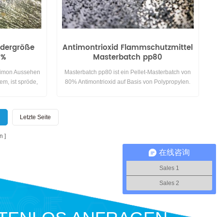
ndergröße
Antimontrioxid Flammschutzmittel
5%
Masterbatch pp80
ntimon Aussehen
Masterbatch pp80 ist ein Pellet-Masterbatch von
em, ist spröde,
80% Antimontrioxid auf Basis von Polypropylen.
. nicht leicht mit
Es wird hauptsächlich in Polypropylen verwendet
temperatur zu
Verbindungen.
 und reagiert im
Letzte Seite
n. es ist
öße und Gewicht
n
在线咨询
Sales 1
Sales 2